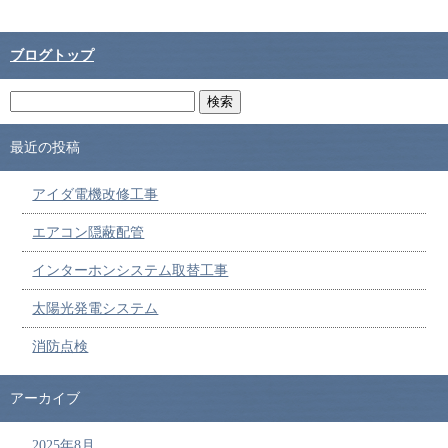
ブログトップ
最近の投稿
アイダ電機改修工事
エアコン隠蔽配管
インターホンシステム取替工事
太陽光発電システム
消防点検
アーカイブ
2025年8月