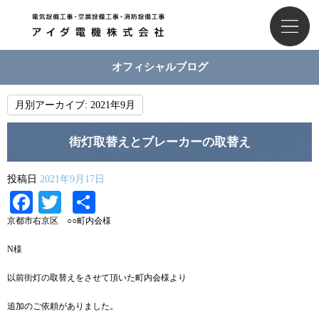
オフィシャルブログ
月別アーカイブ:
2021年9月
街灯取替えとブレーカーの取替え
投稿日
2021年9月17日
Facebook
Twitter
共
有
京都市右京区 ○○町内会様
N様
以前街灯の取替えをさせて頂いた町内会様より
追加のご依頼がありました。