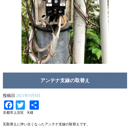
アンテナ支線の取替え
投稿日
2021年9月8日
Facebook
Twitter
共
有
京都市上京区 K様
瓦取替えに伴い古くなったアンテナ支線の取替えです。