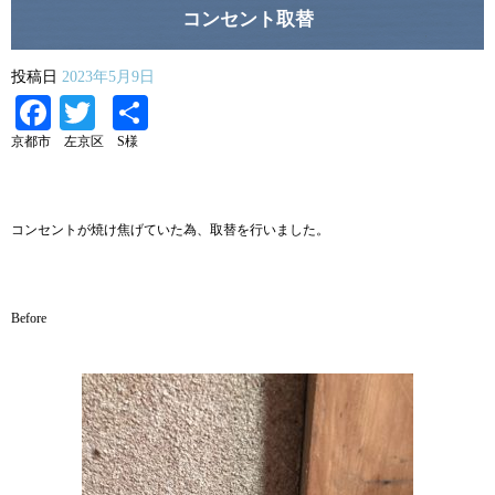
コンセント取替
投稿日
2023年5月9日
Facebook
Twitter
共
有
京都市 左京区 S様
コンセントが焼け焦げていた為、取替を行いました。
Before