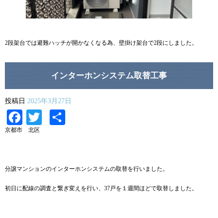
2段架台では避難ハッチが開かなくなる為、壁掛け架台で2段にしました。
インターホンシステム取替工事
投稿日
2025年3月27日
Facebook
Twitter
共
有
京都市 北区
分譲マンションのインターホンシステムの取替を行いました。
初日に配線の調査と繋ぎ変えを行い、37戸を１週間ほどで取替しました。