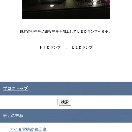
既存の地中埋込形投光器を加工してＬＥＤランプへ変更。
ＨＩＤランプ → ＬＥＤランプ
ブログトップ
最近の投稿
アイダ電機改修工事