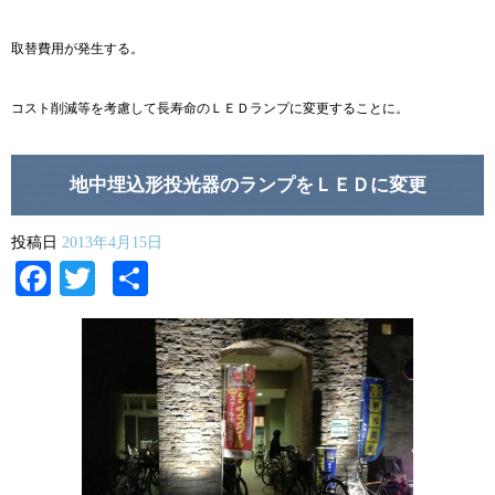
取替費用が発生する。
コスト削減等を考慮して長寿命のＬＥＤランプに変更することに。
地中埋込形投光器のランプをＬＥＤに変更
投稿日
2013年4月15日
Facebook
Twitter
共
有