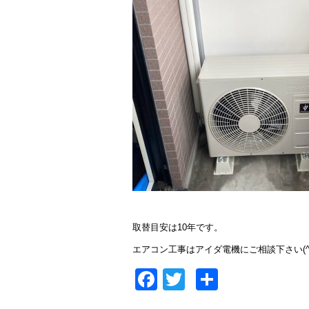
取替目安は10年です。
エアコン工事はアイダ電機にご相談下さい(^^
Facebook
Twitter
共
有